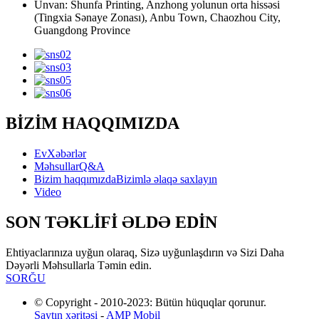
Ünvan: Shunfa Printing, Anzhong yolunun orta hissəsi
(Tingxia Sənaye Zonası), Anbu Town, Chaozhou City,
Guangdong Province
BİZİM HAQQIMIZDA
Ev
Xəbərlər
Məhsullar
Q&A
Bizim haqqımızda
Bizimlə əlaqə saxlayın
Video
SON TƏKLİFİ ƏLDƏ EDİN
Ehtiyaclarınıza uyğun olaraq, Sizə uyğunlaşdırın və Sizi Daha
Dəyərli Məhsullarla Təmin edin.
SORĞU
© Copyright - 2010-2023: Bütün hüquqlar qorunur.
Saytın xəritəsi
-
AMP Mobil