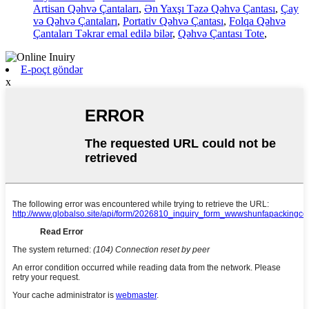
Artisan Qəhvə Çantaları
,
Ən Yaxşı Təzə Qəhvə Çantası
,
Çay
və Qəhvə Çantaları
,
Portativ Qəhvə Çantası
,
Folqa Qəhvə
Çantaları Təkrar emal edilə bilər
,
Qəhvə Çantası Tote
,
E-poçt göndər
x