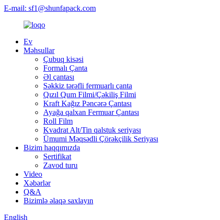
E-mail: sf1@shunfapack.com
Ev
Məhsullar
Çubuq kisəsi
Formalı Çanta
Əl çantası
Səkkiz tərəfli fermuarlı çanta
Qızıl Qum Filmi/Çəkiliş Filmi
Kraft Kağız Pəncərə Çantası
Ayağa qalxan Fermuar Çantası
Roll Film
Kvadrat Alt/Tin qalstuk seriyası
Ümumi Məqsədli Çörəkçilik Seriyası
Bizim haqqımızda
Sertifikat
Zavod turu
Video
Xəbərlər
Q&A
Bizimlə əlaqə saxlayın
English