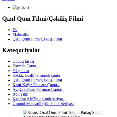
Qızıl Qum Filmi/Çəkiliş Filmi
Ev
Məhsullar
Qızıl Qum Filmi/Çəkiliş Filmi
Kateqoriyalar
Çubuq kisəsi
Formalı Çanta
Əl çantası
Səkkiz tərəfli fermuarlı çanta
Qızıl Qum Filmi/Çəkiliş Filmi
Kraft Kağız Pəncərə Çantası
Ayağa qalxan Fermuar Çantası
Roll Film
Kvadrat Alt/Tin qalstuk seriyası
Ümumi Məqsədli Çörəkçilik Seriyası