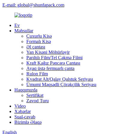
E-mail: global@shunfapack.com
Ev
Məhsullar
Çuxurlu Kisə
Formalı Kisə
Əl çantası
Yan Kisəni Möhürləyir
Parıltılı Film/Tel Çəkmə Filmi
Kraft Kağız Pəncərə Çantası
Ayaq üstə fermuarlı çanta
Rulon Film
Kvadrat Alt/Qalay Qalstuk Seriyası
Ümumi Məqsədli Çörəkçilik Seriyası
Haqqımızda
Sertifikat
Zavod Turu
Video
Xəbərlər
Sual-cavab
Bizimlə Əlaqə
English