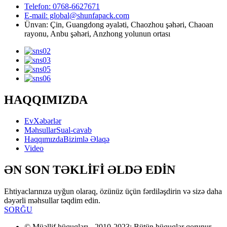
Telefon: 0768-6627671
E-mail: global@shunfapack.com
Ünvan: Çin, Guangdong əyaləti, Chaozhou şəhəri, Chaoan
rayonu, Anbu şəhəri, Anzhong yolunun ortası
HAQQIMIZDA
Ev
Xəbərlər
Məhsullar
Sual-cavab
Haqqımızda
Bizimlə Əlaqə
Video
ƏN SON TƏKLİFİ ƏLDƏ EDİN
Ehtiyaclarınıza uyğun olaraq, özünüz üçün fərdiləşdirin və sizə daha
dəyərli məhsullar təqdim edin.
SORĞU
© Müəllif hüquqları - 2010-2023: Bütün hüquqlar qorunur.