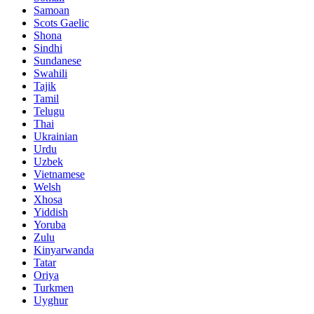
Samoan
Scots Gaelic
Shona
Sindhi
Sundanese
Swahili
Tajik
Tamil
Telugu
Thai
Ukrainian
Urdu
Uzbek
Vietnamese
Welsh
Xhosa
Yiddish
Yoruba
Zulu
Kinyarwanda
Tatar
Oriya
Turkmen
Uyghur