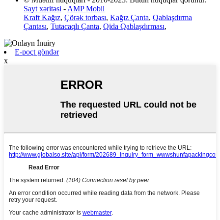
Sayt xəritəsi
-
AMP Mobil
Kraft Kağız
,
Çörək torbası
,
Kağız Çanta
,
Qablaşdırma
Çantası
,
Tutacaqlı Çanta
,
Qida Qablaşdırması
,
E-poçt göndər
x