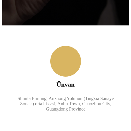
Ünvan
Shunfa Printing, Anzhong Yolunun (Tingxia Sənaye
Zonası) orta hissəsi, Anbu Town, Chaozhou City,
Guangdong Province