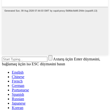
Axtarış üçün Enter düyməsini,
bağlamaq üçün isə ESC düyməsini basın
English
Chinese
French
German
Portuguese
Spanish
Russian
Japanese
Korean