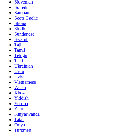
Slovenian
Somali
Samoan
Scots Gaelic
Shona
Sindhi
Sundanese
Swahili
Tajik
Tamil
Telugu
Thai
Ukrainian
Urdu
Uzbek
Vietnamese
Welsh
Xhosa
Yiddish
Yoruba
Zulu
Kinyarwanda
Tatar
Oriya
Turkmen