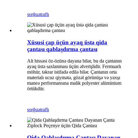
sorğu
ətraflı
Xüsusi çap üçün ayaq üstə qida
çantası qablaşdırma çantası
Alt hissəsi öz-özünə dayana bilər, bu da çantanın
ayaq üstə saxlanması üçün əlverişlidir. Fermuarlı
möhür, təkrar istifadə edilə bilər. Çantanın orta
materialı ucuz qiymətə, gözəl görünüşə və yaxşı
maneə performansına malik polyester alüminium
örtükdür.
sorğu
ətraflı
Qida Qablaşdırma Çantası Dayanan