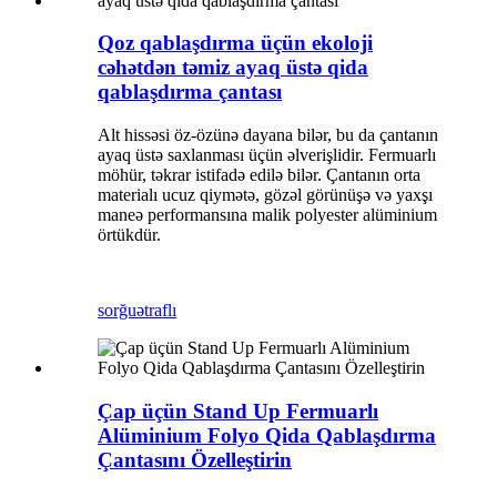
Qoz qablaşdırma üçün ekoloji
cəhətdən təmiz ayaq üstə qida
qablaşdırma çantası
Alt hissəsi öz-özünə dayana bilər, bu da çantanın
ayaq üstə saxlanması üçün əlverişlidir. Fermuarlı
möhür, təkrar istifadə edilə bilər. Çantanın orta
materialı ucuz qiymətə, gözəl görünüşə və yaxşı
maneə performansına malik polyester alüminium
örtükdür.
sorğu
ətraflı
Çap üçün Stand Up Fermuarlı
Alüminium Folyo Qida Qablaşdırma
Çantasını Özelleştirin