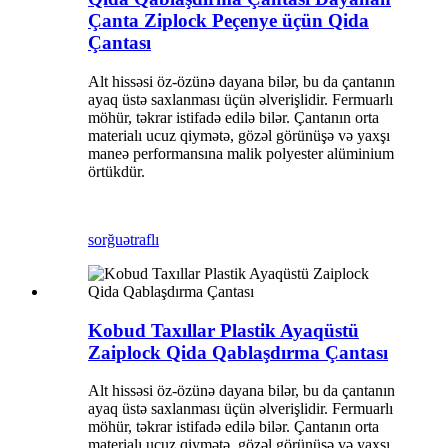
Çanta Ziplock Peçenye üçün Qida
Çantası
Alt hissəsi öz-özünə dayana bilər, bu da çantanın
ayaq üstə saxlanması üçün əlverişlidir. Fermuarlı
möhür, təkrar istifadə edilə bilər. Çantanın orta
materialı ucuz qiymətə, gözəl görünüşə və yaxşı
maneə performansına malik polyester alüminium
örtükdür.
sorğu
ətraflı
Kobud Taxıllar Plastik Ayaqüstü
Zaiplock Qida Qablaşdırma Çantası
Alt hissəsi öz-özünə dayana bilər, bu da çantanın
ayaq üstə saxlanması üçün əlverişlidir. Fermuarlı
möhür, təkrar istifadə edilə bilər. Çantanın orta
materialı ucuz qiymətə, gözəl görünüşə və yaxşı