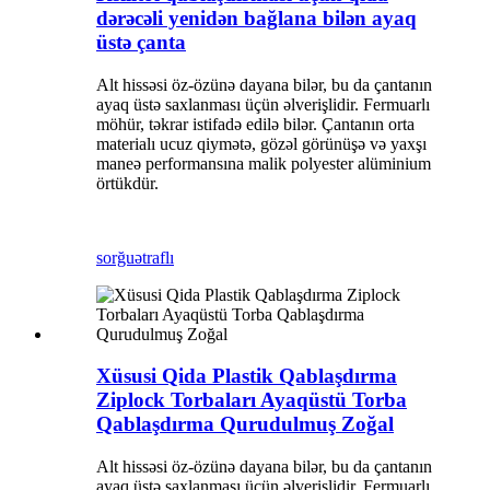
dərəcəli yenidən bağlana bilən ayaq
üstə çanta
Alt hissəsi öz-özünə dayana bilər, bu da çantanın
ayaq üstə saxlanması üçün əlverişlidir. Fermuarlı
möhür, təkrar istifadə edilə bilər. Çantanın orta
materialı ucuz qiymətə, gözəl görünüşə və yaxşı
maneə performansına malik polyester alüminium
örtükdür.
sorğu
ətraflı
Xüsusi Qida Plastik Qablaşdırma
Ziplock Torbaları Ayaqüstü Torba
Qablaşdırma Qurudulmuş Zoğal
Alt hissəsi öz-özünə dayana bilər, bu da çantanın
ayaq üstə saxlanması üçün əlverişlidir. Fermuarlı