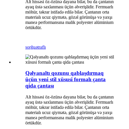
Alt hissəsi öz-özünə dayana bilər, bu da çantanın
ayaq üstə saxlanması üçün əlverişlidir. Fermuarlı
möhür, təkrar istifadə edilə bilər. Çantanın orta
materialı ucuz qiymətə, gözəl görünüşə və yaxşı
maneə performansına malik polyester alüminium
örtükdür.
sorğu
ətraflı
Qəlyanaltı qozunu qablaşdırmaq
üçün yeni stil xüsusi formalı çanta
qida çantası
Alt hissəsi öz-özünə dayana bilər, bu da çantanın
ayaq üstə saxlanması üçün əlverişlidir. Fermuarlı
möhür, təkrar istifadə edilə bilər. Çantanın orta
materialı ucuz qiymətə, gözəl görünüşə və yaxşı
maneə performansına malik polyester alüminium
örtükdür.