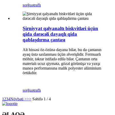
sorğu
ətraflı
Şirniyyat qəlyanaltı biskvitləri üçün
qida dərəcəli dayaqlı qida
qablaşdırma çantası
Alt hissəsi öz-özünə dayana bilər, bu da çantanın
ayaq üstə saxlanması üçün əlverişlidir. Fermuarlı
möhür, təkrar istifadə edilə bilər. Çantanın orta
materialı ucuz qiymətə, gözəl görünüşə və yaxşı
maneə performansına malik polyester alüminium
örtükdür.
sorğu
ətraflı
1
2
3
4
Növbəti >
>>
Səhifə 1 / 4
ƏLAQƏ