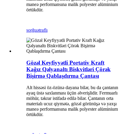
maneə performansına malik polyester alüminium
örtükdür.
sorğu
ətraflı
Gözəl Keyfiyyətli Portativ Kraft
Kağız Qəlyanaltı Biskvitləri Çörək
Bişirmə Qablaşdırma Çantası
Alt hissəsi öz-özünə dayana bilər, bu da çantanın
ayaq üstə saxlanması üçün əlverişlidir. Fermuarlı
möhür, təkrar istifadə edilə bilər. Çantanın orta
materialı ucuz qiymətə, gözəl görünüşə və yaxşı
maneə performansına malik polyester alüminium
örtükdür.