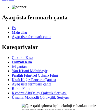
Ayaq üstə fermuarlı çanta
Ev
Məhsullar
Ayaq üstə fermuarlı çanta
Kateqoriyalar
Çuxurlu Kisə
Formalı Kisə
Əl çantası
Yan Kisəni Möhürləyir
Parıltılı Film/Tel Çəkmə Filmi
Kraft Kağız Pəncərə Çantası
Ayaq üstə fermuarlı çanta
Rulon Film
Kvadrat Alt/Qalay Qalstuk Seriyası
Ümumi Məqsədli Çörəkçilik Seriyası