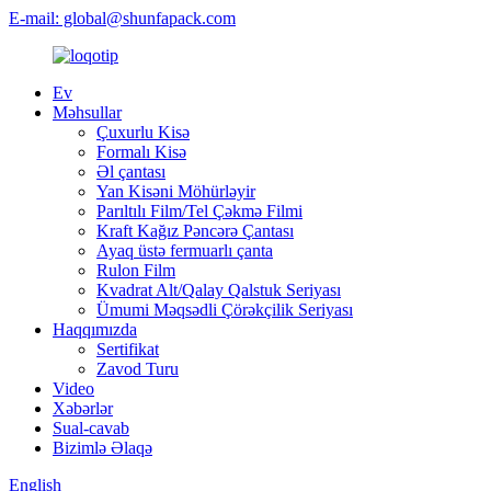
E-mail: global@shunfapack.com
Ev
Məhsullar
Çuxurlu Kisə
Formalı Kisə
Əl çantası
Yan Kisəni Möhürləyir
Parıltılı Film/Tel Çəkmə Filmi
Kraft Kağız Pəncərə Çantası
Ayaq üstə fermuarlı çanta
Rulon Film
Kvadrat Alt/Qalay Qalstuk Seriyası
Ümumi Məqsədli Çörəkçilik Seriyası
Haqqımızda
Sertifikat
Zavod Turu
Video
Xəbərlər
Sual-cavab
Bizimlə Əlaqə
English