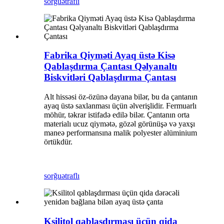
sorğu
ətraflı
Fabrika Qiyməti Ayaq üstə Kisə
Qablaşdırma Çantası Qəlyanaltı
Biskvitləri Qablaşdırma Çantası
Alt hissəsi öz-özünə dayana bilər, bu da çantanın
ayaq üstə saxlanması üçün əlverişlidir. Fermuarlı
möhür, təkrar istifadə edilə bilər. Çantanın orta
materialı ucuz qiymətə, gözəl görünüşə və yaxşı
maneə performansına malik polyester alüminium
örtükdür.
sorğu
ətraflı
Ksilitol qablaşdırması üçün qida