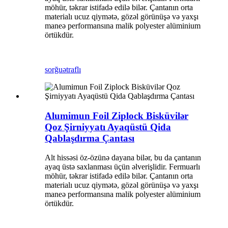
möhür, təkrar istifadə edilə bilər. Çantanın orta
materialı ucuz qiymətə, gözəl görünüşə və yaxşı
maneə performansına malik polyester alüminium
örtükdür.
sorğu
ətraflı
Alumimun Foil Ziplock Bisküvilər
Qoz Şirniyyatı Ayaqüstü Qida
Qablaşdırma Çantası
Alt hissəsi öz-özünə dayana bilər, bu da çantanın
ayaq üstə saxlanması üçün əlverişlidir. Fermuarlı
möhür, təkrar istifadə edilə bilər. Çantanın orta
materialı ucuz qiymətə, gözəl görünüşə və yaxşı
maneə performansına malik polyester alüminium
örtükdür.