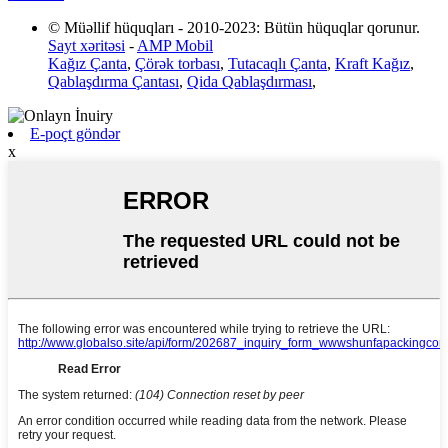
© Müəllif hüquqları - 2010-2023: Bütün hüquqlar qorunur.
Sayt xəritəsi
-
AMP Mobil
Kağız Çanta
,
Çörək torbası
,
Tutacaqlı Çanta
,
Kraft Kağız
,
Qablaşdırma Çantası
,
Qida Qablaşdırması
,
E-poçt göndər
x