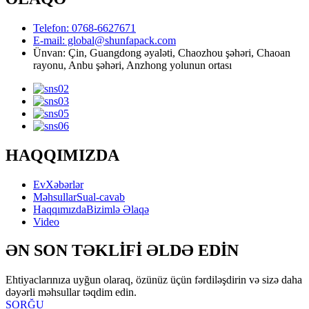
Telefon: 0768-6627671
E-mail: global@shunfapack.com
Ünvan: Çin, Guangdong əyaləti, Chaozhou şəhəri, Chaoan
rayonu, Anbu şəhəri, Anzhong yolunun ortası
HAQQIMIZDA
Ev
Xəbərlər
Məhsullar
Sual-cavab
Haqqımızda
Bizimlə Əlaqə
Video
ƏN SON TƏKLİFİ ƏLDƏ EDİN
Ehtiyaclarınıza uyğun olaraq, özünüz üçün fərdiləşdirin və sizə daha
dəyərli məhsullar təqdim edin.
SORĞU