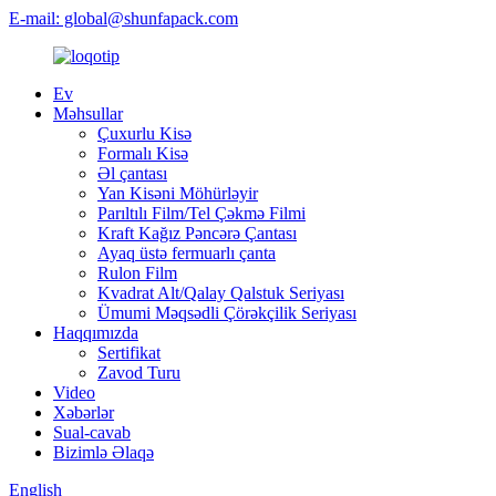
E-mail: global@shunfapack.com
Ev
Məhsullar
Çuxurlu Kisə
Formalı Kisə
Əl çantası
Yan Kisəni Möhürləyir
Parıltılı Film/Tel Çəkmə Filmi
Kraft Kağız Pəncərə Çantası
Ayaq üstə fermuarlı çanta
Rulon Film
Kvadrat Alt/Qalay Qalstuk Seriyası
Ümumi Məqsədli Çörəkçilik Seriyası
Haqqımızda
Sertifikat
Zavod Turu
Video
Xəbərlər
Sual-cavab
Bizimlə Əlaqə
English