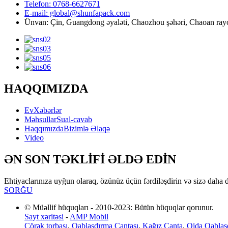
Telefon: 0768-6627671
E-mail: global@shunfapack.com
Ünvan: Çin, Guangdong əyaləti, Chaozhou şəhəri, Chaoan ray
HAQQIMIZDA
Ev
Xəbərlər
Məhsullar
Sual-cavab
Haqqımızda
Bizimlə Əlaqə
Video
ƏN SON TƏKLİFİ ƏLDƏ EDİN
Ehtiyaclarınıza uyğun olaraq, özünüz üçün fərdiləşdirin və sizə daha 
SORĞU
© Müəllif hüquqları - 2010-2023: Bütün hüquqlar qorunur.
Sayt xəritəsi
-
AMP Mobil
Çörək torbası
,
Qablaşdırma Çantası
,
Kağız Çanta
,
Qida Qablaş