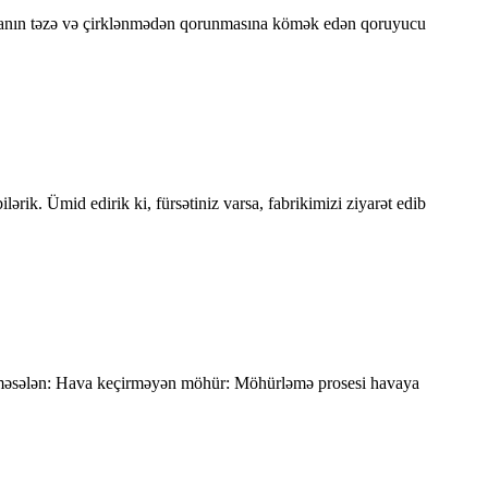
qidanın təzə və çirklənmədən qorunmasına kömək edən qoruyucu
lərik. Ümid edirik ki, fürsətiniz varsa, fabrikimizi ziyarət edib
dir, məsələn: Hava keçirməyən möhür: Möhürləmə prosesi havaya