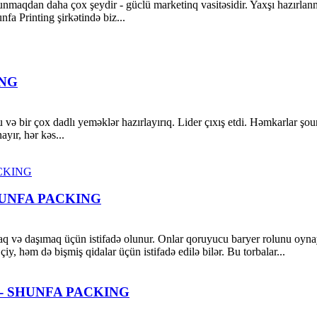
nmaqdan daha çox şeydir - güclü marketinq vasitəsidir. Yaxşı hazırla
unfa Printing şirkətində biz...
ING
şou və bir çox dadlı yeməklər hazırlayırıq. Lider çıxış etdi. Həmkarlar şo
yır, hər kəs...
- SHUNFA PACKING
maq və daşımaq üçün istifadə olunur. Onlar qoruyucu baryer rolunu oyna
y, həm də bişmiş qidalar üçün istifadə edilə bilər. Bu torbalar...
yik - SHUNFA PACKING