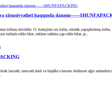
əri və xüsusiyyətləri haqqında danışın——SHUNFAPA
mə torbası növüdür. O, həmçinin sıx torba, sümük yapışdırılmış torba, m
istifadə edilə bilər, reklam səthinə çap edilə bilər, şi...
APACKING
k ləzzətli, təravətli dadı və bişdikcə havanı dolduran ağız sulandırıcı ətr
.