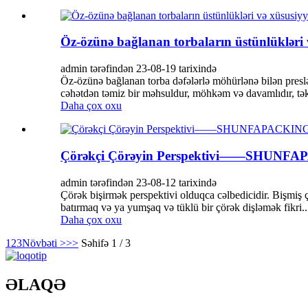
Öz-özünə bağlanan torbaların üstünlükl
admin tərəfindən 23-08-19 tarixində
Öz-özünə bağlanan torba dəfələrlə möhürlənə bilən preslə
cəhətdən təmiz bir məhsuldur, möhkəm və davamlıdır, təkrar 
Daha çox oxu
Çörəkçi Çörəyin Perspektivi——SHUNF
admin tərəfindən 23-08-12 tarixində
Çörək bişirmək perspektivi olduqca cəlbedicidir. Bişmiş çörə
batırmaq və ya yumşaq və tüklü bir çörək dişləmək fikri..
Daha çox oxu
1
2
3
Növbəti >
>>
Səhifə 1 / 3
ƏLAQƏ