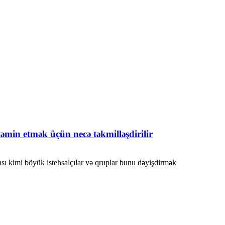
əmin etmək üçün necə təkmilləşdirilir
ı kimi böyük istehsalçılar və qruplar bunu dəyişdirmək