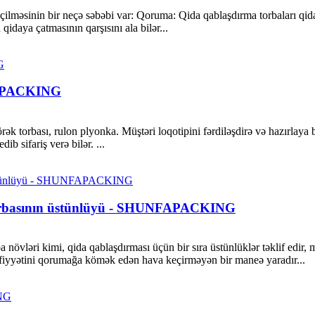
seçilməsinin bir neçə səbəbi var: Qoruma: Qida qablaşdırma torbaları 
qidaya çatmasının qarşısını ala bilər...
FA PACKING
k torbası, rulon plyonka. Müştəri loqotipini fərdiləşdirə və hazırlaya bi
ib sifariş verə bilər. ...
 torbasının üstünlüyü - SHUNFAPACKING
rba növləri kimi, qida qablaşdırması üçün bir sıra üstünlüklər təklif e
eyfiyyətini qorumağa kömək edən hava keçirməyən bir maneə yaradır...