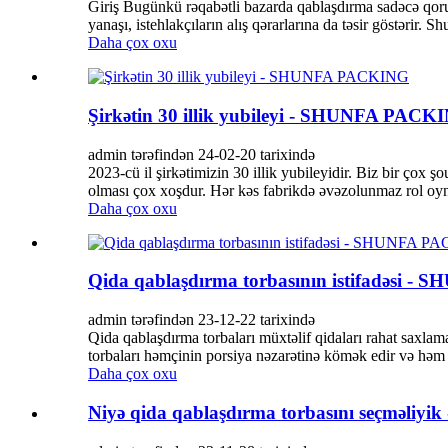
Giriş Bugünkü rəqabətli bazarda qablaşdırma sadəcə qoru
yanaşı, istehlakçıların alış qərarlarına da təsir göstərir. Sh
Daha çox oxu
Şirkətin 30 illik yubileyi - SHUNFA PACK
admin tərəfindən 24-02-20 tarixində
2023-cü il şirkətimizin 30 illik yubileyidir. Biz bir çox 
olması çox xoşdur. Hər kəs fabrikdə əvəzolunmaz rol oyna
Daha çox oxu
Qida qablaşdırma torbasının istifadəsi 
admin tərəfindən 23-12-22 tarixində
Qida qablaşdırma torbaları müxtəlif qidaları rahat saxla
torbaları həmçinin porsiya nəzarətinə kömək edir və həm çi
Daha çox oxu
Niyə qida qablaşdırma torbasını seçməli