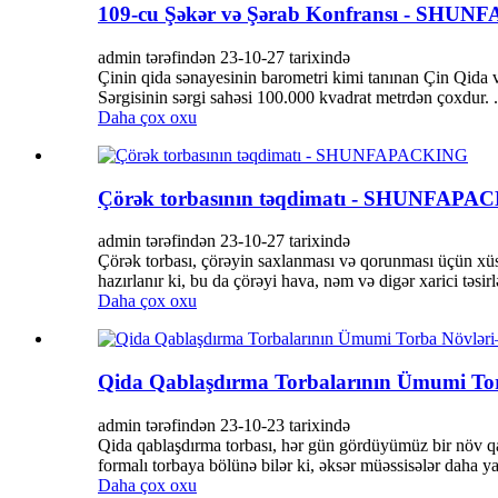
109-cu Şəkər və Şərab Konfransı - SHU
admin tərəfindən 23-10-27 tarixində
Çinin qida sənayesinin barometri kimi tanınan Çin Qida və
Sərgisinin sərgi sahəsi 100.000 kvadrat metrdən çoxdur. .
Daha çox oxu
Çörək torbasının təqdimatı - SHUNFAPA
admin tərəfindən 23-10-27 tarixində
Çörək torbası, çörəyin saxlanması və qorunması üçün xüsu
hazırlanır ki, bu da çörəyi hava, nəm və digər xarici təsi
Daha çox oxu
Qida Qablaşdırma Torbalarının Ümumi
admin tərəfindən 23-10-23 tarixində
Qida qablaşdırma torbası, hər gün gördüyümüz bir növ qab
formalı torbaya bölünə bilər ki, əksər müəssisələr daha yax
Daha çox oxu