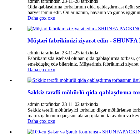
admin tərəfindən 23-11-28 tarixində
Qida qablaşdırma torbalarının qida qablaşdırması üçün 
baryer təmin edir. Onlar nəmin, havanın və günəş işığının 
Daha çox oxu
Müştəri fabrikimizi ziyarət edin - SHUN
admin tərəfindən 23-11-25 tarixində
Fabrikamızda istehsal olunan qida qablaşdırma torbası, çörə
əməkdaşlıq edə bilərsiniz. Müştərimiz fabrikimizi ziyarət ed
Daha çox oxu
Səkkiz tərəfli möhürlü qida qablaşdırma
admin tərəfindən 23-11-02 tarixində
Səkkiz tərəfli möhürləyici torbalar, digər möhürlənən to
məruz qalmanın qarşısını alaraq qidanın təravətini və k
Daha çox oxu