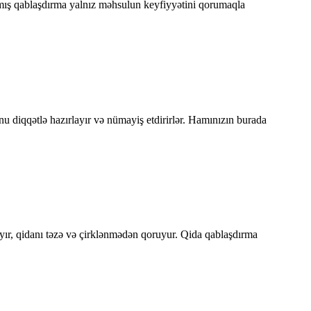
nmış qablaşdırma yalnız məhsulun keyfiyyətini qorumaqla
unu diqqətlə hazırlayır və nümayiş etdirirlər. Hamınızın burada
yır, qidanı təzə və çirklənmədən qoruyur. Qida qablaşdırma