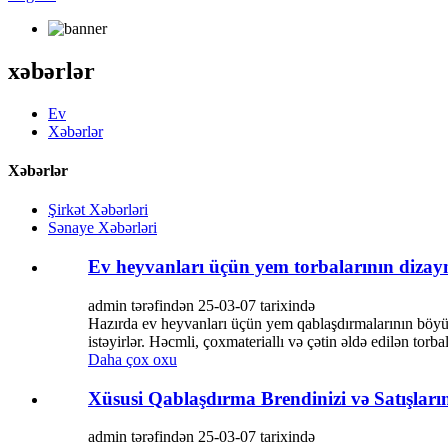
xəbərlər
Ev
Xəbərlər
Xəbərlər
Şirkət Xəbərləri
Sənaye Xəbərləri
Ev heyvanları üçün yem torbalarının dizaynı
admin tərəfindən 25-03-07 tarixində
Hazırda ev heyvanları üçün yem qablaşdırmalarının böyük
istəyirlər. Həcmli, çoxmateriallı və çətin əldə edilən torb
Daha çox oxu
Xüsusi Qablaşdırma Brendinizi və Satışların
admin tərəfindən 25-03-07 tarixində