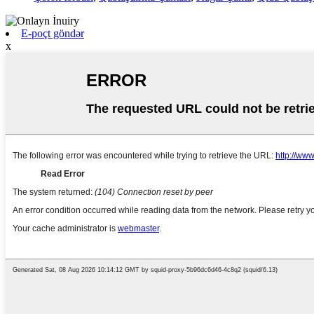
E-poçt göndər
x