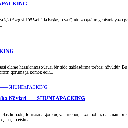
NFAPACKING
 İçki Sərgisi 1955-ci ildə başlayıb və Çinin ən qədim genişmiqyaslı peş
..
CKING
si olaraq hazırlanmış xüsusi bir qida qablaşdırma torbası növüdür. Bu t
rlərdən qorumağa kömək edir...
 Torba Növləri——SHUNFAPACKING
laşdırmadır, formasına görə üç yan möhür, arxa möhür, qatlanan torba, 
şı seçim etsinlər...