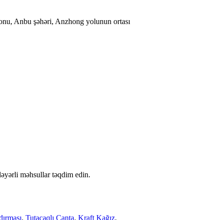
onu, Anbu şəhəri, Anzhong yolunun ortası
dəyərli məhsullar təqdim edin.
dırması
,
Tutacaqlı Çanta
,
Kraft Kağız
,