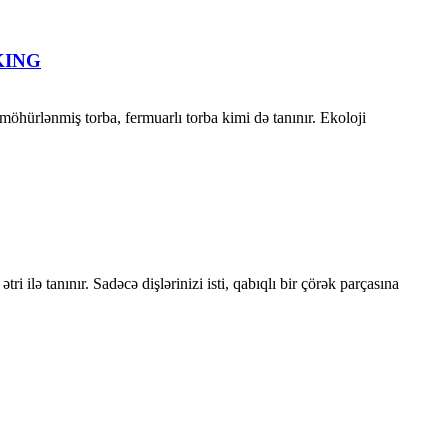
CKING
öhürlənmiş torba, fermuarlı torba kimi də tanınır. Ekoloji
i ilə tanınır. Sadəcə dişlərinizi isti, qabıqlı bir çörək parçasına