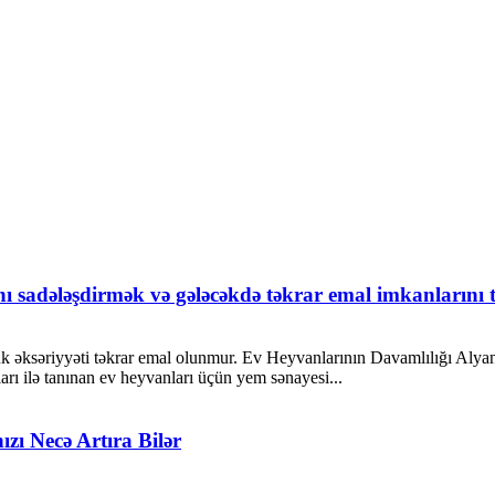
 sadələşdirmək və gələcəkdə təkrar emal imkanlarını t
 əksəriyyəti təkrar emal olunmur. Ev Heyvanlarının Davamlılığı Alyans
aları ilə tanınan ev heyvanları üçün yem sənayesi...
ızı Necə Artıra Bilər