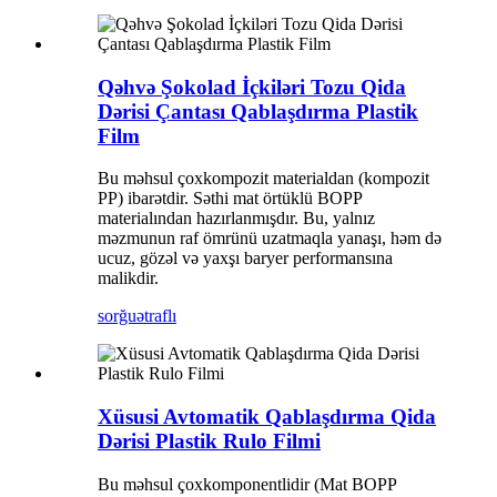
Qəhvə Şokolad İçkiləri Tozu Qida
Dərisi Çantası Qablaşdırma Plastik
Film
Bu məhsul çoxkompozit materialdan (kompozit
PP) ibarətdir. Səthi mat örtüklü BOPP
materialından hazırlanmışdır. Bu, yalnız
məzmunun raf ömrünü uzatmaqla yanaşı, həm də
ucuz, gözəl və yaxşı baryer performansına
malikdir.
sorğu
ətraflı
Xüsusi Avtomatik Qablaşdırma Qida
Dərisi Plastik Rulo Filmi
Bu məhsul çoxkomponentlidir (Mat BOPP