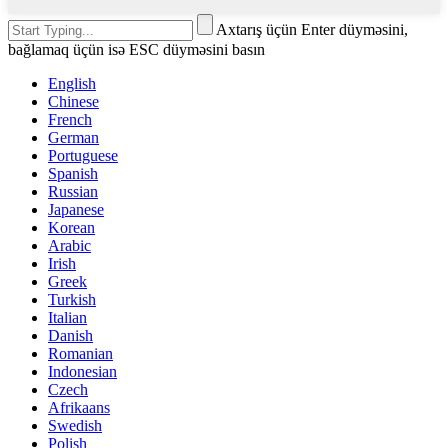
Axtarış üçün Enter düyməsini,
bağlamaq üçün isə ESC düyməsini basın
English
Chinese
French
German
Portuguese
Spanish
Russian
Japanese
Korean
Arabic
Irish
Greek
Turkish
Italian
Danish
Romanian
Indonesian
Czech
Afrikaans
Swedish
Polish