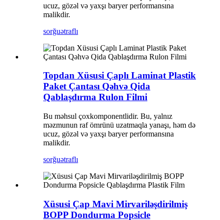
ucuz, gözəl və yaxşı baryer performansına
malikdir.
sorğu
ətraflı
Topdan Xüsusi Çaplı Laminat Plastik
Paket Çantası Qəhvə Qida
Qablaşdırma Rulon Filmi
Bu məhsul çoxkomponentlidir. Bu, yalnız
məzmunun raf ömrünü uzatmaqla yanaşı, həm də
ucuz, gözəl və yaxşı baryer performansına
malikdir.
sorğu
ətraflı
Xüsusi Çap Mavi Mirvariləşdirilmiş
BOPP Dondurma Popsicle