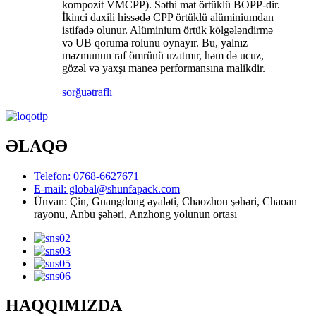
kompozit VMCPP). Səthi mat örtüklü BOPP-dir.
İkinci daxili hissədə CPP örtüklü alüminiumdan
istifadə olunur. Alüminium örtük kölgələndirmə
və UB qoruma rolunu oynayır. Bu, yalnız
məzmunun raf ömrünü uzatmır, həm də ucuz,
gözəl və yaxşı maneə performansına malikdir.
sorğu
ətraflı
ƏLAQƏ
Telefon: 0768-6627671
E-mail: global@shunfapack.com
Ünvan: Çin, Guangdong əyaləti, Chaozhou şəhəri, Chaoan
rayonu, Anbu şəhəri, Anzhong yolunun ortası
HAQQIMIZDA