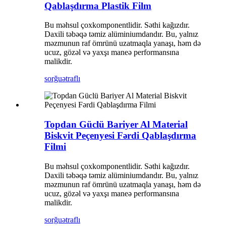
Qablaşdırma Plastik Film
Bu məhsul çoxkomponentlidir. Səthi kağızdır.
Daxili təbəqə təmiz alüminiumdandır. Bu, yalnız
məzmunun raf ömrünü uzatmaqla yanaşı, həm də
ucuz, gözəl və yaxşı maneə performansına
malikdir.
sorğu
ətraflı
Topdan Güclü Bariyer Al Material
Biskvit Peçenyesi Fərdi Qablaşdırma
Filmi
Bu məhsul çoxkomponentlidir. Səthi kağızdır.
Daxili təbəqə təmiz alüminiumdandır. Bu, yalnız
məzmunun raf ömrünü uzatmaqla yanaşı, həm də
ucuz, gözəl və yaxşı maneə performansına
malikdir.
sorğu
ətraflı