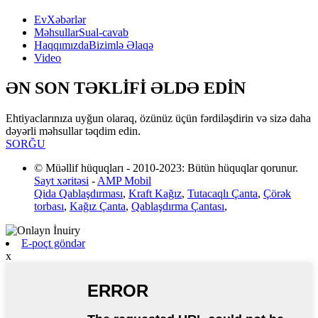
Ev
Xəbərlər
Məhsullar
Sual-cavab
Haqqımızda
Bizimlə Əlaqə
Video
ƏN SON TƏKLİFİ ƏLDƏ EDİN
Ehtiyaclarınıza uyğun olaraq, özünüz üçün fərdiləşdirin və sizə daha
dəyərli məhsullar təqdim edin.
SORĞU
© Müəllif hüquqları - 2010-2023: Bütün hüquqlar qorunur.
Sayt xəritəsi
-
AMP Mobil
Qida Qablaşdırması
,
Kraft Kağız
,
Tutacaqlı Çanta
,
Çörək
torbası
,
Kağız Çanta
,
Qablaşdırma Çantası
,
E-poçt göndər
x