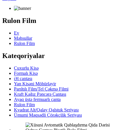
Rulon Film
Ev
Məhsullar
Rulon Film
Kateqoriyalar
Çuxurlu Kisə
Formalı Kisə
Əl çantası
Yan Kisəni Möhürləyir
Parıltılı Film/Tel Çəkmə Filmi
Kraft Kağız Pəncərə Çantası
Ayaq üstə fermuarlı çanta
Rulon Film
Kvadrat Alt/Qalay Qalstuk Seriyası
Ümumi Məqsədli Çörəkçilik Seriyası