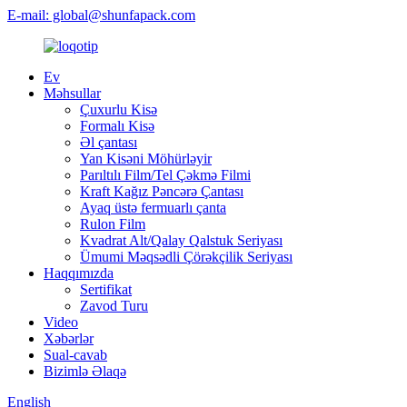
E-mail: global@shunfapack.com
Ev
Məhsullar
Çuxurlu Kisə
Formalı Kisə
Əl çantası
Yan Kisəni Möhürləyir
Parıltılı Film/Tel Çəkmə Filmi
Kraft Kağız Pəncərə Çantası
Ayaq üstə fermuarlı çanta
Rulon Film
Kvadrat Alt/Qalay Qalstuk Seriyası
Ümumi Məqsədli Çörəkçilik Seriyası
Haqqımızda
Sertifikat
Zavod Turu
Video
Xəbərlər
Sual-cavab
Bizimlə Əlaqə
English