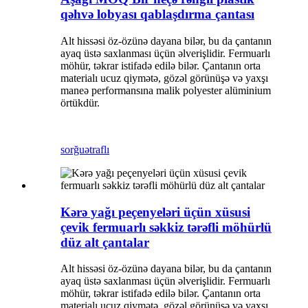
qəhvə lobyası qablaşdırma çantası
Alt hissəsi öz-özünə dayana bilər, bu da çantanın
ayaq üstə saxlanması üçün əlverişlidir. Fermuarlı
möhür, təkrar istifadə edilə bilər. Çantanın orta
materialı ucuz qiymətə, gözəl görünüşə və yaxşı
maneə performansına malik polyester alüminium
örtükdür.
sorğu
ətraflı
Kərə yağı peçenyeləri üçün xüsusi
çevik fermuarlı səkkiz tərəfli möhürlü
düz alt çantalar
Alt hissəsi öz-özünə dayana bilər, bu da çantanın
ayaq üstə saxlanması üçün əlverişlidir. Fermuarlı
möhür, təkrar istifadə edilə bilər. Çantanın orta
materialı ucuz qiymətə, gözəl görünüşə və yaxşı