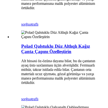
maneə performansına malik polyester alüminium
örtükdür.
sorğu
ətraflı
Polad Qalstuklu Düz Altlıqlı Kağız
Çanta Çapını Özelleştirin
Alt hissəsi öz-özünə dayana bilər, bu da çantanın
ayaq üstə saxlanması üçün əlverişlidir. Fermuarlı
möhür, təkrar istifadə edilə bilər. Çantanın orta
materialı ucuz qiymətə, gözəl görünüşə və yaxşı
maneə performansına malik polyester alüminium
örtükdür.
sorğu
ətraflı