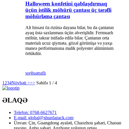
Halloween konfetini qablaşdırmaq
üçün istilik möhürü çantası üç tərəfli
möhürləmə çantası
Alt hissəsi öz-özünə dayana bilər, bu da çantanın
ayaq üstə saxlanması üçün əlverişlidir. Fermuarlı
möhür, təkrar istifadə edilə bilər. Çantanın orta
materialı ucuz qiymətə, gözəl görünüşə və yaxşı
maneə performansına malik polyester alüminium
örtükdür.
sorğu
ətraflı
1
2
3
4
Növbəti >
>>
Səhifə 1 / 4
ƏLAQƏ
Telefon: 0768-6627671
E-mail: global@shunfapack.com
Ünvan: Çin, Guangdong əyaləti, Chaozhou şəhəri, Chaoan
rayonu, Anbu şəhəri, Anzhong yolunun ortası