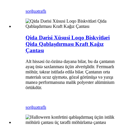
sorğu
ətraflı
Qida Dərisi Xüsusi Loqo Biskvitləri
Qida Qablaşdırması Kraft Kağız
Çantası
Alt hissəsi öz-özünə dayana bilər, bu da çantanın
ayaq üstə saxlanması üçün əlverişlidir. Fermuarlı
möhür, təkrar istifadə edilə bilər. Çantanın orta
materialı ucuz qiymətə, gözəl görünüşə və yaxşı
maneə performansına malik polyester alüminium
örtükdür.
sorğu
ətraflı