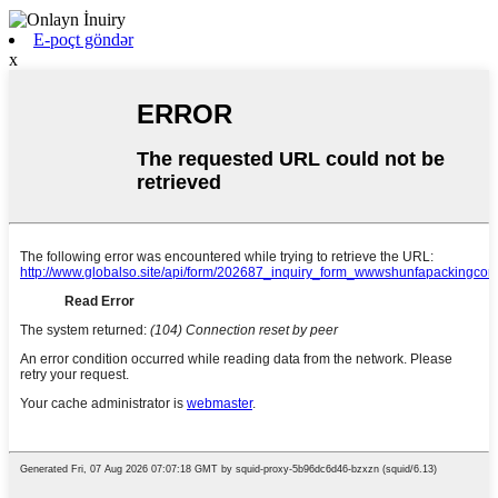
E-poçt göndər
x