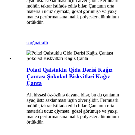
ayaq üstə saxlanması üçün əlverişlidir. Fermuarlı
möhür, təkrar istifadə edilə bilər. Çantanın orta
materialı ucuz qiymətə, gözəl görünüşə və yaxşı
maneə performansına malik polyester alüminium
örtükdür.
sorğu
ətraflı
Polad Qalstuklu Qida Dərisi Kağız
Çantası Şokolad Biskvitləri Kağız
Çanta
Alt hissəsi öz-özünə dayana bilər, bu da çantanın
ayaq üstə saxlanması üçün əlverişlidir. Fermuarlı
möhür, təkrar istifadə edilə bilər. Çantanın orta
materialı ucuz qiymətə, gözəl görünüşə və yaxşı
maneə performansına malik polyester alüminium
örtükdür.