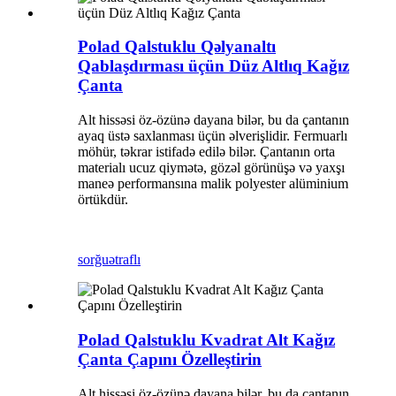
Polad Qalstuklu Qəlyanaltı
Qablaşdırması üçün Düz Altlıq Kağız
Çanta
Alt hissəsi öz-özünə dayana bilər, bu da çantanın
ayaq üstə saxlanması üçün əlverişlidir. Fermuarlı
möhür, təkrar istifadə edilə bilər. Çantanın orta
materialı ucuz qiymətə, gözəl görünüşə və yaxşı
maneə performansına malik polyester alüminium
örtükdür.
sorğu
ətraflı
Polad Qalstuklu Kvadrat Alt Kağız
Çanta Çapını Özelleştirin
Alt hissəsi öz-özünə dayana bilər, bu da çantanın