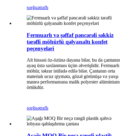
sorğu
ətraflı
Fermuarlı və şəffaf pəncərəli səkkiz
tərəfli möhürlü qəlyanaltı konfet
peçenyeləri
Alt hissəsi öz-özünə dayana bilər, bu da çantanın
ayaq üstə saxlanması üçün əlverişlidir. Fermuarlı
möhür, təkrar istifadə edilə bilər. Çantanın orta
materialı ucuz qiymətə, gözəl görünüşə və yaxşı
maneə performansına malik polyester alüminium
örtükdür.
sorğu
ətraflı
Aşağı MOQ Bir neçə rəngli plastik