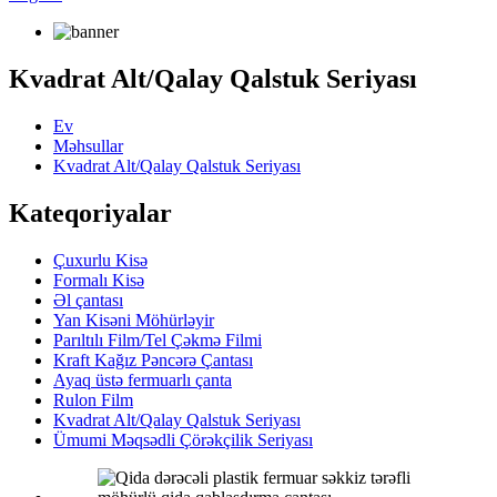
Kvadrat Alt/Qalay Qalstuk Seriyası
Ev
Məhsullar
Kvadrat Alt/Qalay Qalstuk Seriyası
Kateqoriyalar
Çuxurlu Kisə
Formalı Kisə
Əl çantası
Yan Kisəni Möhürləyir
Parıltılı Film/Tel Çəkmə Filmi
Kraft Kağız Pəncərə Çantası
Ayaq üstə fermuarlı çanta
Rulon Film
Kvadrat Alt/Qalay Qalstuk Seriyası
Ümumi Məqsədli Çörəkçilik Seriyası