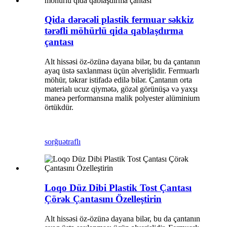
Qida dərəcəli plastik fermuar səkkiz
tərəfli möhürlü qida qablaşdırma
çantası
Alt hissəsi öz-özünə dayana bilər, bu da çantanın
ayaq üstə saxlanması üçün əlverişlidir. Fermuarlı
möhür, təkrar istifadə edilə bilər. Çantanın orta
materialı ucuz qiymətə, gözəl görünüşə və yaxşı
maneə performansına malik polyester alüminium
örtükdür.
sorğu
ətraflı
Loqo Düz Dibi Plastik Tost Çantası
Çörək Çantasını Özelleştirin
Alt hissəsi öz-özünə dayana bilər, bu da çantanın