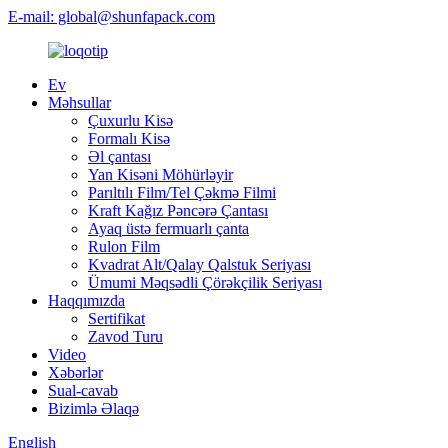
E-mail: global@shunfapack.com
Ev
Məhsullar
Çuxurlu Kisə
Formalı Kisə
Əl çantası
Yan Kisəni Möhürləyir
Parıltılı Film/Tel Çəkmə Filmi
Kraft Kağız Pəncərə Çantası
Ayaq üstə fermuarlı çanta
Rulon Film
Kvadrat Alt/Qalay Qalstuk Seriyası
Ümumi Məqsədli Çörəkçilik Seriyası
Haqqımızda
Sertifikat
Zavod Turu
Video
Xəbərlər
Sual-cavab
Bizimlə Əlaqə
English