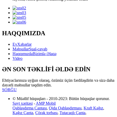
HAQQIMIZDA
Ev
Xəbərlər
Məhsullar
Sual-cavab
Haqqımızda
Bizimlə Əlaqə
Video
ƏN SON TƏKLİFİ ƏLDƏ EDİN
Ehtiyaclarınıza uyğun olaraq, özünüz üçün fərdiləşdirin və sizə daha
dəyərli məhsullar təqdim edin.
SORĞU
© Müəllif hüquqları - 2010-2023: Bütün hüquqlar qorunur.
Sayt xəritəsi
-
AMP Mobil
Qablaşdırma Çantası
,
Qida Qablaşdırması
,
Kraft Kağız
,
Kağız Çanta
,
Çörək torbası
,
Tutacaqlı Çanta
,