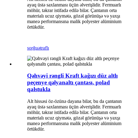
ayaq üstə saxlanması üçün əlverişlidir. Fermuarlı
möhür, təkrar istifadə edilə bilər. Çantanın orta
materialı ucuz qiymətə, gözəl görünüşə və yaxşı
maneə performansına malik polyester alüminium
örtükdür.
sorğu
ətraflı
Qəhvəyi rəngli Kraft kağızı düz altlı
peçenye qəlyanaltı çantası, polad
qalstukla
Alt hissəsi öz-özünə dayana bilər, bu da çantanın
ayaq üstə saxlanması üçün əlverişlidir. Fermuarlı
möhür, təkrar istifadə edilə bilər. Çantanın orta
materialı ucuz qiymətə, gözəl görünüşə və yaxşı
maneə performansına malik polyester alüminium
örtükdür.