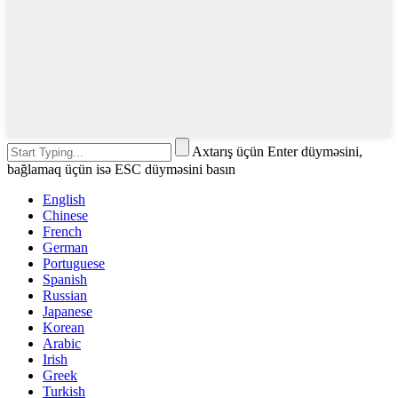
Axtarış üçün Enter düyməsini,
bağlamaq üçün isə ESC düyməsini basın
English
Chinese
French
German
Portuguese
Spanish
Russian
Japanese
Korean
Arabic
Irish
Greek
Turkish