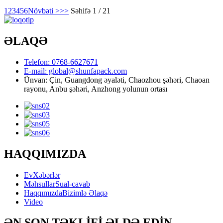
1
2
3
4
5
6
Növbəti >
>>
Səhifə 1 / 21
ƏLAQƏ
Telefon: 0768-6627671
E-mail: global@shunfapack.com
Ünvan: Çin, Guangdong əyaləti, Chaozhou şəhəri, Chaoan
rayonu, Anbu şəhəri, Anzhong yolunun ortası
HAQQIMIZDA
Ev
Xəbərlər
Məhsullar
Sual-cavab
Haqqımızda
Bizimlə Əlaqə
Video
ƏN SON TƏKLİFİ ƏLDƏ EDİN