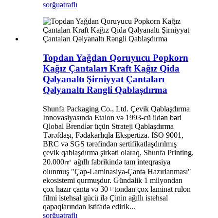
sorğu
ətraflı
Topdan Yağdan Qoruyucu Popkorn
Kağız Çantaları Kraft Kağız Qida
Qəlyanaltı Şirniyyat Çantaları
Qəlyanaltı Rəngli Qablaşdırma
Shunfa Packaging Co., Ltd. Çevik Qablaşdırma
İnnovasiyasında Etalon və 1993-cü ildən bəri
Qlobal Brendlər üçün Strateji Qablaşdırma
Tərəfdaşı, Fədakarlıqla Ekspertiza. ISO 9001,
BRC və SGS tərəfindən sertifikatlaşdırılmış
çevik qablaşdırma şirkəti olaraq, Shunfa Printing,
20.000㎡ ağıllı fabrikində tam inteqrasiya
olunmuş "Çap-Laminasiya-Çantə Hazırlanması"
ekosistemi qurmuşdur. Gündəlik 1 milyondan
çox hazır çanta və 30+ tondan çox laminat rulon
filmi istehsal gücü ilə Çinin ağıllı istehsal
qapaqlarından istifadə edirik...
sorğu
ətraflı