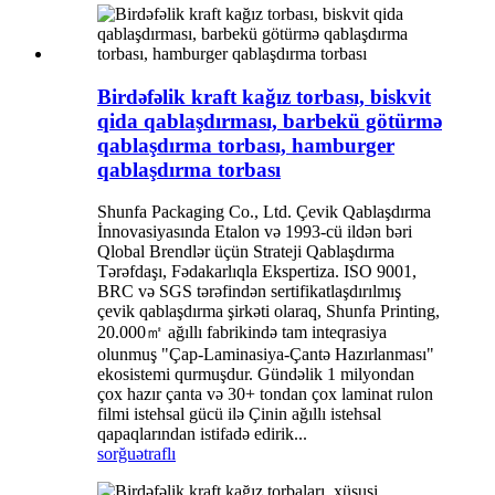
Birdəfəlik kraft kağız torbası, biskvit
qida qablaşdırması, barbekü götürmə
qablaşdırma torbası, hamburger
qablaşdırma torbası
Shunfa Packaging Co., Ltd. Çevik Qablaşdırma
İnnovasiyasında Etalon və 1993-cü ildən bəri
Qlobal Brendlər üçün Strateji Qablaşdırma
Tərəfdaşı, Fədakarlıqla Ekspertiza. ISO 9001,
BRC və SGS tərəfindən sertifikatlaşdırılmış
çevik qablaşdırma şirkəti olaraq, Shunfa Printing,
20.000㎡ ağıllı fabrikində tam inteqrasiya
olunmuş "Çap-Laminasiya-Çantə Hazırlanması"
ekosistemi qurmuşdur. Gündəlik 1 milyondan
çox hazır çanta və 30+ tondan çox laminat rulon
filmi istehsal gücü ilə Çinin ağıllı istehsal
qapaqlarından istifadə edirik...
sorğu
ətraflı