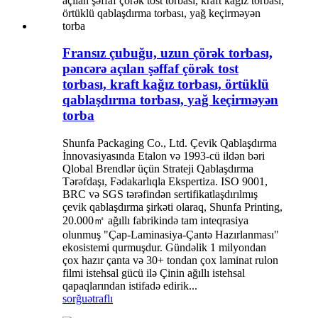
Fransız çubuğu, uzun çörək torbası,
pəncərə açılan şəffaf çörək tost
torbası, kraft kağız torbası, örtüklü
qablaşdırma torbası, yağ keçirməyən
torba
Shunfa Packaging Co., Ltd. Çevik Qablaşdırma
İnnovasiyasında Etalon və 1993-cü ildən bəri
Qlobal Brendlər üçün Strateji Qablaşdırma
Tərəfdaşı, Fədakarlıqla Ekspertiza. ISO 9001,
BRC və SGS tərəfindən sertifikatlaşdırılmış
çevik qablaşdırma şirkəti olaraq, Shunfa Printing,
20.000㎡ ağıllı fabrikində tam inteqrasiya
olunmuş "Çap-Laminasiya-Çantə Hazırlanması"
ekosistemi qurmuşdur. Gündəlik 1 milyondan
çox hazır çanta və 30+ tondan çox laminat rulon
filmi istehsal gücü ilə Çinin ağıllı istehsal
qapaqlarından istifadə edirik...
sorğu
ətraflı