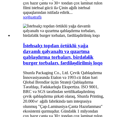
çox hazır çanta və 30+ tondan çox laminat rulon
filmi istehsal gücü ilə Çinin ağıllı istehsal
qapaqlarından istifadə edirik...
sorğu
ətraflı
İstehsalçı topdan örtüklü yağa
davamlı qəlyanaltı və qızartma
qablaşdırma torbaları, birdəfəlik
burger torbaları, fərdiləşdirilmiş loqo
Shunfa Packaging Co., Ltd. Çevik Qablaşdırma
İnnovasiyasında Etalon və 1993-cü ildən bəri
Qlobal Brendlər üçün Strateji Qablaşdırma
Tərəfdaşı, Fədakarlıqla Ekspertiza. ISO 9001,
BRC və SGS tərəfindən sertifikatlaşdırılmış
çevik qablaşdırma şirkəti olaraq, Shunfa Printing,
20.000㎡ ağıllı fabrikində tam inteqrasiya
olunmuş "Çap-Laminasiya-Çantə Hazırlanması"
ekosistemi qurmuşdur. Gündəlik 1 milyondan
çox hazır çanta və 30+ tondan çox laminat rulon