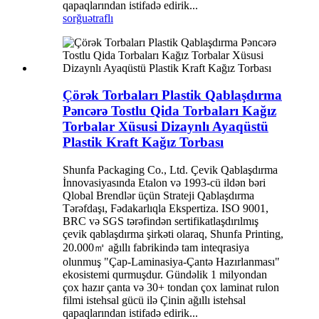
qapaqlarından istifadə edirik...
sorğu
ətraflı
Çörək Torbaları Plastik Qablaşdırma
Pəncərə Tostlu Qida Torbaları Kağız
Torbalar Xüsusi Dizaynlı Ayaqüstü
Plastik Kraft Kağız Torbası
Shunfa Packaging Co., Ltd. Çevik Qablaşdırma
İnnovasiyasında Etalon və 1993-cü ildən bəri
Qlobal Brendlər üçün Strateji Qablaşdırma
Tərəfdaşı, Fədakarlıqla Ekspertiza. ISO 9001,
BRC və SGS tərəfindən sertifikatlaşdırılmış
çevik qablaşdırma şirkəti olaraq, Shunfa Printing,
20.000㎡ ağıllı fabrikində tam inteqrasiya
olunmuş "Çap-Laminasiya-Çantə Hazırlanması"
ekosistemi qurmuşdur. Gündəlik 1 milyondan
çox hazır çanta və 30+ tondan çox laminat rulon
filmi istehsal gücü ilə Çinin ağıllı istehsal
qapaqlarından istifadə edirik...