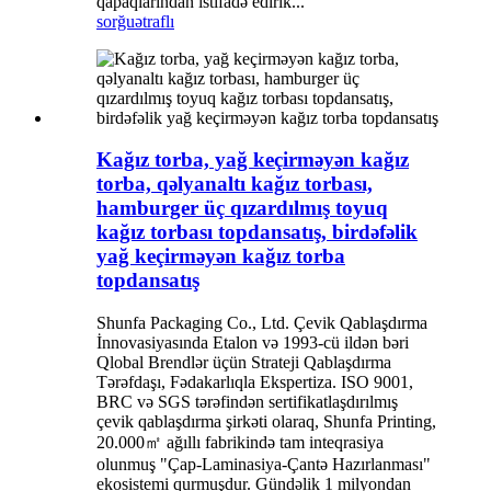
qapaqlarından istifadə edirik...
sorğu
ətraflı
Kağız torba, yağ keçirməyən kağız
torba, qəlyanaltı kağız torbası,
hamburger üç qızardılmış toyuq
kağız torbası topdansatış, birdəfəlik
yağ keçirməyən kağız torba
topdansatış
Shunfa Packaging Co., Ltd. Çevik Qablaşdırma
İnnovasiyasında Etalon və 1993-cü ildən bəri
Qlobal Brendlər üçün Strateji Qablaşdırma
Tərəfdaşı, Fədakarlıqla Ekspertiza. ISO 9001,
BRC və SGS tərəfindən sertifikatlaşdırılmış
çevik qablaşdırma şirkəti olaraq, Shunfa Printing,
20.000㎡ ağıllı fabrikində tam inteqrasiya
olunmuş "Çap-Laminasiya-Çantə Hazırlanması"
ekosistemi qurmuşdur. Gündəlik 1 milyondan