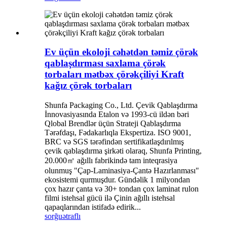
Ev üçün ekoloji cəhətdən təmiz çörək
qablaşdırması saxlama çörək
torbaları mətbəx çörəkçiliyi Kraft
kağız çörək torbaları
Shunfa Packaging Co., Ltd. Çevik Qablaşdırma
İnnovasiyasında Etalon və 1993-cü ildən bəri
Qlobal Brendlər üçün Strateji Qablaşdırma
Tərəfdaşı, Fədakarlıqla Ekspertiza. ISO 9001,
BRC və SGS tərəfindən sertifikatlaşdırılmış
çevik qablaşdırma şirkəti olaraq, Shunfa Printing,
20.000㎡ ağıllı fabrikində tam inteqrasiya
olunmuş "Çap-Laminasiya-Çantə Hazırlanması"
ekosistemi qurmuşdur. Gündəlik 1 milyondan
çox hazır çanta və 30+ tondan çox laminat rulon
filmi istehsal gücü ilə Çinin ağıllı istehsal
qapaqlarından istifadə edirik...
sorğu
ətraflı