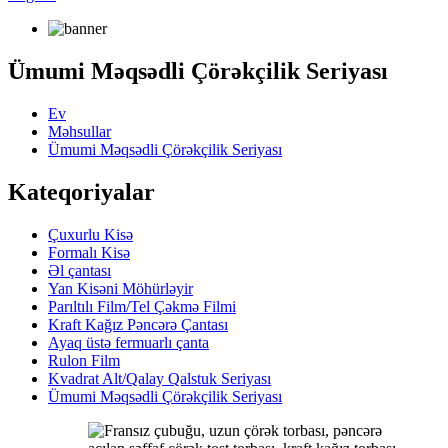
Ümumi Məqsədli Çörəkçilik Seriyası
Ev
Məhsullar
Ümumi Məqsədli Çörəkçilik Seriyası
Kateqoriyalar
Çuxurlu Kisə
Formalı Kisə
Əl çantası
Yan Kisəni Möhürləyir
Parıltılı Film/Tel Çəkmə Filmi
Kraft Kağız Pəncərə Çantası
Ayaq üstə fermuarlı çanta
Rulon Film
Kvadrat Alt/Qalay Qalstuk Seriyası
Ümumi Məqsədli Çörəkçilik Seriyası