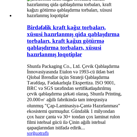
Birdəfəlik kraft kağız torbaları,
xüsusi hazırlanmış qida qablaşdırma
torbaları, kraft kağızı götürmə
qablaşdırma torbaları, xüsusi
hazırlanmış loqotiplər
Shunfa Packaging Co., Ltd. Çevik Qablaşdırma
İnnovasiyasında Etalon və 1993-cü ildən bəri
Qlobal Brendlər üçün Strateji Qablaşdırma
Tərəfdaşı, Fədakarlıqla Ekspertiza. ISO 9001,
BRC və SGS tərəfindən sertifikatlaşdırılmış
çevik qablaşdırma şirkəti olaraq, Shunfa Printing,
20.000㎡ ağıllı fabrikində tam inteqrasiya
olunmuş "Çap-Laminasiya-Çantə Hazırlanması"
ekosistemi qurmuşdur. Gündəlik 1 milyondan
çox hazır çanta və 30+ tondan çox laminat rulon
filmi istehsal gücü ilə Çinin ağıllı istehsal
qapaqlarından istifadə edirik...
sorğu
ətraflı