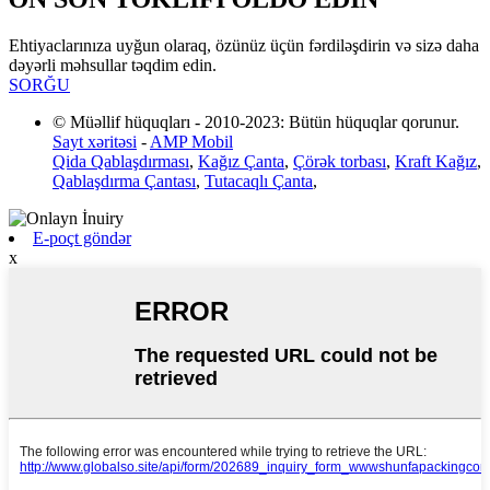
Ehtiyaclarınıza uyğun olaraq, özünüz üçün fərdiləşdirin və sizə daha
dəyərli məhsullar təqdim edin.
SORĞU
© Müəllif hüquqları - 2010-2023: Bütün hüquqlar qorunur.
Sayt xəritəsi
-
AMP Mobil
Qida Qablaşdırması
,
Kağız Çanta
,
Çörək torbası
,
Kraft Kağız
,
Qablaşdırma Çantası
,
Tutacaqlı Çanta
,
E-poçt göndər
x