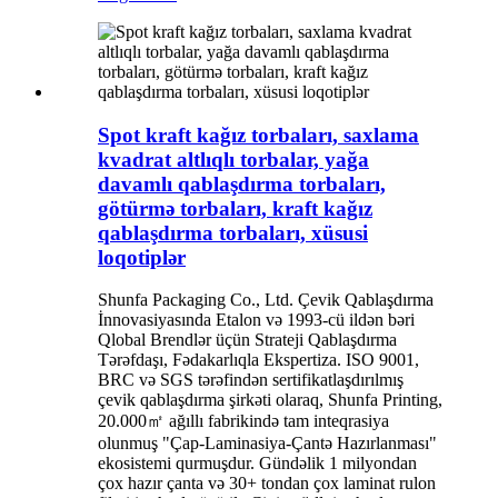
Spot kraft kağız torbaları, saxlama
kvadrat altlıqlı torbalar, yağa
davamlı qablaşdırma torbaları,
götürmə torbaları, kraft kağız
qablaşdırma torbaları, xüsusi
loqotiplər
Shunfa Packaging Co., Ltd. Çevik Qablaşdırma
İnnovasiyasında Etalon və 1993-cü ildən bəri
Qlobal Brendlər üçün Strateji Qablaşdırma
Tərəfdaşı, Fədakarlıqla Ekspertiza. ISO 9001,
BRC və SGS tərəfindən sertifikatlaşdırılmış
çevik qablaşdırma şirkəti olaraq, Shunfa Printing,
20.000㎡ ağıllı fabrikində tam inteqrasiya
olunmuş "Çap-Laminasiya-Çantə Hazırlanması"
ekosistemi qurmuşdur. Gündəlik 1 milyondan
çox hazır çanta və 30+ tondan çox laminat rulon