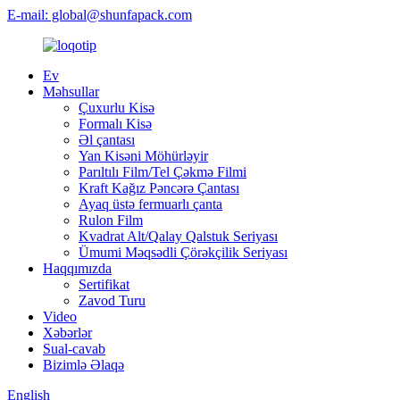
E-mail: global@shunfapack.com
Ev
Məhsullar
Çuxurlu Kisə
Formalı Kisə
Əl çantası
Yan Kisəni Möhürləyir
Parıltılı Film/Tel Çəkmə Filmi
Kraft Kağız Pəncərə Çantası
Ayaq üstə fermuarlı çanta
Rulon Film
Kvadrat Alt/Qalay Qalstuk Seriyası
Ümumi Məqsədli Çörəkçilik Seriyası
Haqqımızda
Sertifikat
Zavod Turu
Video
Xəbərlər
Sual-cavab
Bizimlə Əlaqə
English