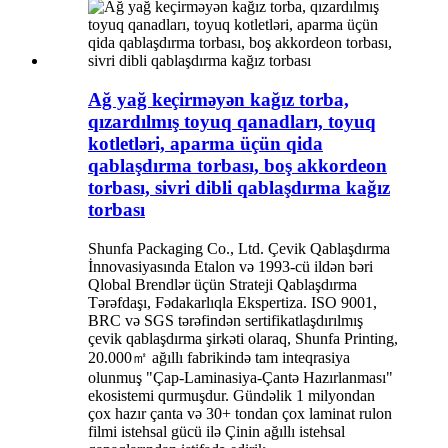
Ağ yağ keçirməyən kağız torba,
qızardılmış toyuq qanadları, toyuq
kotletləri, aparma üçün qida
qablaşdırma torbası, boş akkordeon
torbası, sivri dibli qablaşdırma kağız
torbası
Shunfa Packaging Co., Ltd. Çevik Qablaşdırma
İnnovasiyasında Etalon və 1993-cü ildən bəri
Qlobal Brendlər üçün Strateji Qablaşdırma
Tərəfdaşı, Fədakarlıqla Ekspertiza. ISO 9001,
BRC və SGS tərəfindən sertifikatlaşdırılmış
çevik qablaşdırma şirkəti olaraq, Shunfa Printing,
20.000㎡ ağıllı fabrikində tam inteqrasiya
olunmuş "Çap-Laminasiya-Çantə Hazırlanması"
ekosistemi qurmuşdur. Gündəlik 1 milyondan
çox hazır çanta və 30+ tondan çox laminat rulon
filmi istehsal gücü ilə Çinin ağıllı istehsal