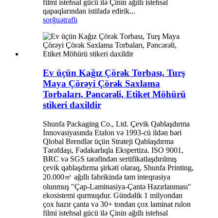
filmi istehsal gücü ilə Çinin ağıllı istehsal
qapaqlarından istifadə edirik...
sorğu
ətraflı
Ev üçün Kağız Çörək Torbası, Turş
Maya Çörəyi Çörək Saxlama
Torbaları, Pəncərəli, Etiket Möhürü
stikeri daxildir
Shunfa Packaging Co., Ltd. Çevik Qablaşdırma
İnnovasiyasında Etalon və 1993-cü ildən bəri
Qlobal Brendlər üçün Strateji Qablaşdırma
Tərəfdaşı, Fədakarlıqla Ekspertiza. ISO 9001,
BRC və SGS tərəfindən sertifikatlaşdırılmış
çevik qablaşdırma şirkəti olaraq, Shunfa Printing,
20.000㎡ ağıllı fabrikində tam inteqrasiya
olunmuş "Çap-Laminasiya-Çantə Hazırlanması"
ekosistemi qurmuşdur. Gündəlik 1 milyondan
çox hazır çanta və 30+ tondan çox laminat rulon
filmi istehsal gücü ilə Çinin ağıllı istehsal