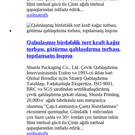
filmi istehsal gücü ilə Çinin ağıllı istehsal
qapaqlarından istifadə edirik...
sorğu
ətraflı
Qalınlaşmış birdəfəlik tort kraft kağız
torbası, götürmə qablaşdırma torbası,
topdansatış loqosu
Shunfa Packaging Co., Ltd. Çevik Qablaşdırma
İnnovasiyasında Etalon və 1993-cü ildən bəri
Qlobal Brendlər üçün Strateji Qablaşdırma
Tərəfdaşı, Fədakarlıqla Ekspertiza. ISO 9001,
BRC və SGS tərəfindən sertifikatlaşdırılmış
çevik qablaşdırma şirkəti olaraq, Shunfa Printing,
20.000㎡ ağıllı fabrikində tam inteqrasiya
olunmuş "Çap-Laminasiya-Çantə Hazırlanması"
ekosistemi qurmuşdur. Gündəlik 1 milyondan
çox hazır çanta və 30+ tondan çox laminat rulon
filmi istehsal gücü ilə Çinin ağıllı istehsal
qapaqlarından istifadə edirik...
sorğu
ətraflı