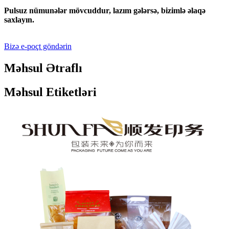
Pulsuz nümunələr mövcuddur, lazım gələrsə, bizimlə əlaqə
saxlayın.
Bizə e-poçt göndərin
Məhsul Ətraflı
Məhsul Etiketləri