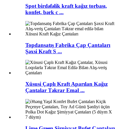
Spot birdəfəlik kraft kağız torbası,
konfet, bərk c ...
Topdansatış Fabrika Çap Çantaları
Şəxsi Kraft S ...
Xüsusi Çaplı Kraft Aparılan Kağız
Çantalar Təkrar Emal ...
Lime Green Şirniyyat Bufet Çantaları