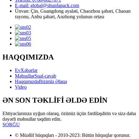
E-mail: global@shunfapack.com
Ünvan: Çin, Guangdong əyaləti, Chaozhou şəhəri, Chaoan
rayonu, Anbu şəhəri, Anzhong yolunun ortası
HAQQIMIZDA
Ev
Xəbərlər
Məhsullar
Sual-cavab
Haqqımızda
Bizimlə Əlaqə
Video
ƏN SON TƏKLİFİ ƏLDƏ EDİN
Ehtiyaclarınıza uyğun olaraq, özünüz üçün fərdiləşdirin və sizə daha
dəyərli məhsullar təqdim edin.
SORĞU
© Müəllif hüquqları - 2010-2023: Bütün hüquqlar qorunur.