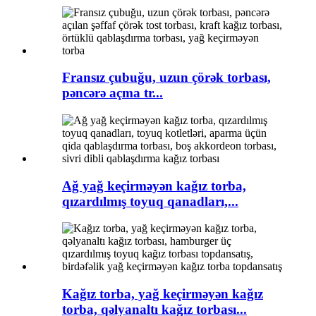
Fransız çubuğu, uzun çörək torbası,
pəncərə açma tr...
Ağ yağ keçirməyən kağız torba,
qızardılmış toyuq qanadları,...
Kağız torba, yağ keçirməyən kağız
torba, qəlyanaltı kağız torbası...