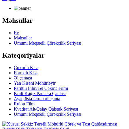
Məhsullar
Ev
Məhsullar
Ümumi Məqsədli Çörəkçilik Seriyası
Kateqoriyalar
Çuxurlu Kisə
Formalı Kisə
Əl çantası
Yan Kisəni Möhürləyir
Parıltılı Film/Tel Çəkmə Filmi
Kraft Kağız Pəncərə Çantası
Ayaq üstə fermuarlı çanta
Rulon Film
Kvadrat Alt/Qalay Qalstuk Seriyası
Ümumi Məqsədli Çörəkçilik Seriyası