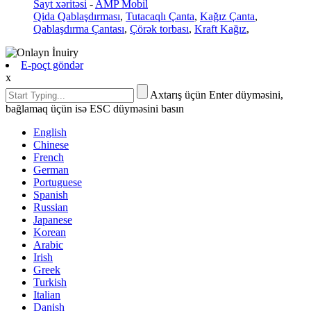
Sayt xəritəsi
-
AMP Mobil
Qida Qablaşdırması
,
Tutacaqlı Çanta
,
Kağız Çanta
,
Qablaşdırma Çantası
,
Çörək torbası
,
Kraft Kağız
,
E-poçt göndər
x
Axtarış üçün Enter düyməsini,
bağlamaq üçün isə ESC düyməsini basın
English
Chinese
French
German
Portuguese
Spanish
Russian
Japanese
Korean
Arabic
Irish
Greek
Turkish
Italian
Danish