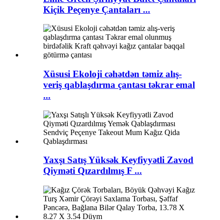
Kiçik Peçenye Çantaları ...
Xüsusi Ekoloji cəhətdən təmiz alış-
veriş qablaşdırma çantası təkrar emal
...
Yaxşı Satış Yüksək Keyfiyyətli Zavod
Qiyməti Qızardılmış F ...