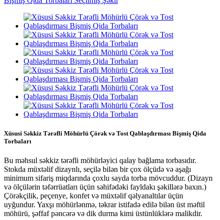
Xüsusi Səkkiz Tərəfli Möhürlü Çörək və Tost Qablaşdırması Bişmiş Qida
Torbaları
Bu məhsul səkkiz tərəfli möhürləyici qalay bağlama torbasıdır.
Stokda müxtəlif dizaynlı, seçilə bilən bir çox ölçüdə və aşağı
minimum sifariş miqdarında çoxlu sayda torba mövcuddur. (Dizayn
və ölçülərin təfərrüatları üçün səhifədəki fayldakı şəkillərə baxın.)
Çörəkçilik, peçenye, konfet və müxtəlif qəlyanaltılar üçün
uyğundur. Yaxşı möhürlənmə, təkrar istifadə edilə bilən üst məftil
möhürü, şəffaf pəncərə və dik durma kimi üstünlüklərə malikdir.