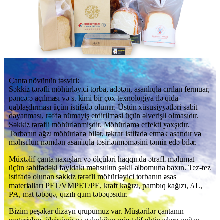
Çanta növünün təsviri:
Səkkiz tərəfli möhürləyici torba, adətən, asanlıqla cırılan fermuar,
pəncərə açılması və s. kimi bir çox texnologiya ilə qida
qablaşdırması üçün istifadə olunur. Üstün xüsusiyyətləri sabit
dayanması, rəfdə nümayiş etdirilməsi üçün əlverişli olmasıdır.
Səkkiz tərəfli möhürlənmişdir. Möhürləmə effekti yaxşıdır.
Torbanın ağzı möhürlənə bilər, təkrar istifadə etmək asandır və
məhsulun nəmdən asanlıqla təsirlənməməsini təmin edə bilər.
Müxtəlif çanta naxışları və ölçüləri haqqında ətraflı məlumat
üçün səhifədəki fayldakı məhsulun şəkil albomuna baxın. Tez-tez
istifadə olunan səkkiz tərəfli möhürləyici torbanın əsas
materialları PET/VMPET/PE, kraft kağızı, pambıq kağızı, AL,
PA, mat təbəqə, qızılı qum təbəqəsidir.
Bizim peşəkar dizayn qrupumuz var. Müştərilər çantanın
materialını, ölçüsünü və qalınlığını müxtəlif ehtiyaclara uyğun