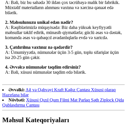
A: Bəli, biz bu sahədə 30 ildən çox təcrübəyə malik bir fabrikik.
Müxtəlif materialların alınması vaxtına və xərcinə qənaət edə
bilərik.
2. Məhsulunuzu unikal edən nədir?
A: Rəqiblərimizlə müqayisədə: Biz daha yüksək keyfiyyətli
məhsullar təklif edirik, münasib qiymətlərlə; güclü əsas və dəstək,
komanda əsas və qabaqcıl avadanlıqlarla evdə və xaricdə.
3. Çatdırılma vaxtınız nə qədərdir?
A: Ümumiyyətlə, nümunələr üçün 3-5 gün, toplu sifarişlər üçün
isə 20-25 gün çəkir.
4. Əvvəlcə nümunələr təqdim edirsiniz?
A: Bəli, xüsusi nümunələr təqdim edə bilərik.
Əvvəlki:
Ağ və Qəhvəyi Kraft Kağız Çantası Xüsusi olaraq
Hazırlana bilər
Növbəti:
Xüsusi Qızıl Qum Filmi Mat Parlaq Səth Ziplock Qida
Qablaşdırma Çantası
Məhsul Kateqoriyaları