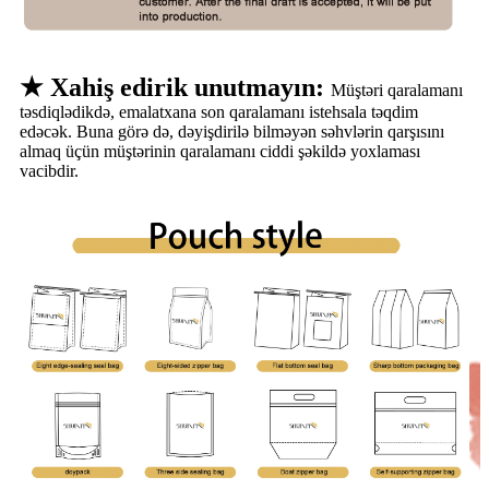
★ Xahiş edirik unutmayın:
Müştəri qaralamanı
təsdiqlədikdə, emalatxana son qaralamanı istehsala təqdim
edəcək. Buna görə də, dəyişdirilə bilməyən səhvlərin qarşısını
almaq üçün müştərinin qaralamanı ciddi şəkildə yoxlaması
vacibdir.