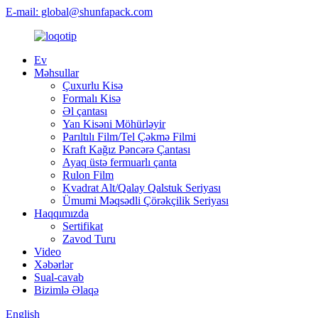
E-mail: global@shunfapack.com
Ev
Məhsullar
Çuxurlu Kisə
Formalı Kisə
Əl çantası
Yan Kisəni Möhürləyir
Parıltılı Film/Tel Çəkmə Filmi
Kraft Kağız Pəncərə Çantası
Ayaq üstə fermuarlı çanta
Rulon Film
Kvadrat Alt/Qalay Qalstuk Seriyası
Ümumi Məqsədli Çörəkçilik Seriyası
Haqqımızda
Sertifikat
Zavod Turu
Video
Xəbərlər
Sual-cavab
Bizimlə Əlaqə
English