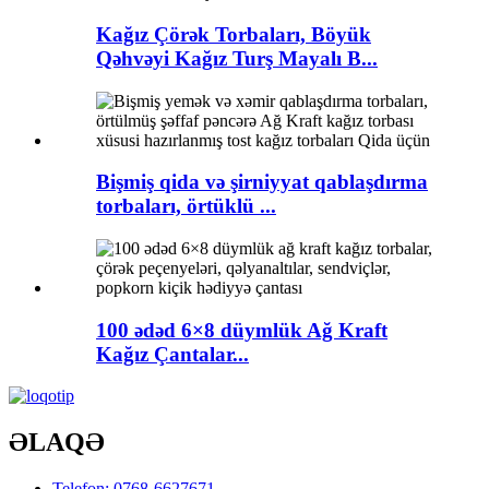
Kağız Çörək Torbaları, Böyük
Qəhvəyi Kağız Turş Mayalı B...
Bişmiş qida və şirniyyat qablaşdırma
torbaları, örtüklü ...
100 ədəd 6×8 düymlük Ağ Kraft
Kağız Çantalar...
ƏLAQƏ
Telefon: 0768-6627671