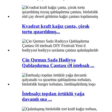
Kvadrat kraft kağız çanta, çörək
tortu qızardılmış...
Çin Qırmızı Sadə Hədiyyə
Qablaşdırma Çantası Əl istehsalı ...
İstehsalçı topdan örtüklü yağa
davamlı sna ...