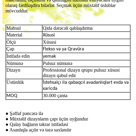
olaraq fərdiləşdirə bilərlər. Seçmək üçün müxtəlif üslublar
mövcuddur.
Məhsul
Qida dərəcəli qablaşdırma
Material
Xüsusi
Ölçü
Xüsusi
Çap
F
lekso
və ya Qravüra
İstifadə edin
yemək
Nümunə
Pulsuz nümunə
Dizayn
Professional dizayn qrupu pulsuz xüsusi
dizayn qəbul edir
Üstünlük
İstehsalçı ilə
qabaqcıl avadanlıqlar
t
evdə və
xaricdə
30.000 çanta
MOQ
● Şəffaf pəncərə ilə
● Müxtəlif dizaynların çapı üçün uyğundur
● Qalay bağların təkrar istifadəsi
● Asanlıqla açılır və təzə saxlanılır